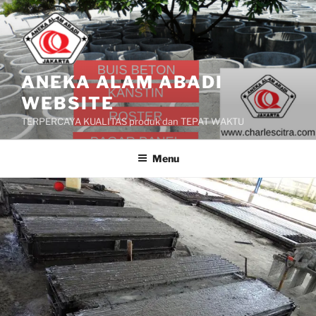
Skip
to
content
ANEKA ALAM ABADI
WEBSITE
TERPERCAYA KUALITAS produk dan TEPAT WAKTU
Menu