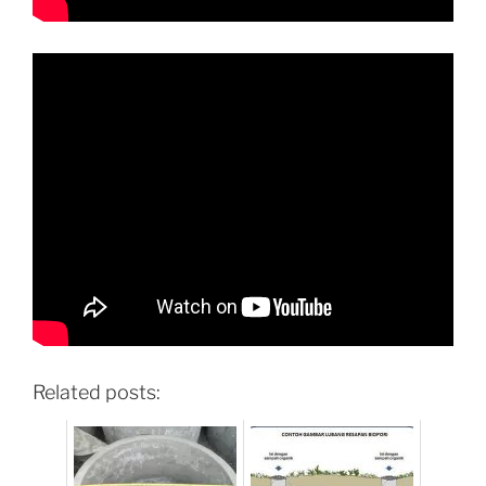
Related posts: