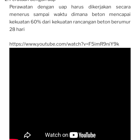
Perawatan dengan uap harus dikerjakan secara
menerus sampai waktu dimana beton mencapai
kekuatan 60% dari kekuatan rancangan beton berumur
28 hari
https://www.youtube.com/watch?v=F5imR9niY9k