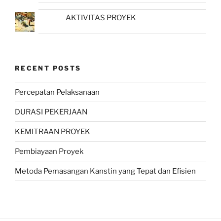
AKTIVITAS PROYEK
RECENT POSTS
Percepatan Pelaksanaan
DURASI PEKERJAAN
KEMITRAAN PROYEK
Pembiayaan Proyek
Metoda Pemasangan Kanstin yang Tepat dan Efisien