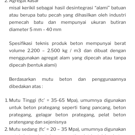
Agregat kasar
misal kerikil sebagai hasil desintegrasi “alami” batuan
atau berupa batu pecah yang dihasilkan oleh industri
pemecah batu dan mempunyai ukuran butiran
diameter 5 mm – 40 mm
Spesifikasi teknis produk beton mempunyai berat
volume 2.200 – 2.500 kg / m3 dan dibuat dengan
menggunakan agregat alam yang dipecah atau tanpa
dipecah (bentuk alami)
Berdasarkan mutu beton dan penggunaannya
dibedakan atas :
Mutu Tinggi (fc’ = 35-65 Mpa), umumnya digunakan
untuk beton prategang seperti tiang pancang, beton
prategang, gelagar beton prategang, pelat beton
pratengang dan sejenisnya
Mutu sedang (fc’ = 20 – 35 Mpa), umumnya digunakan