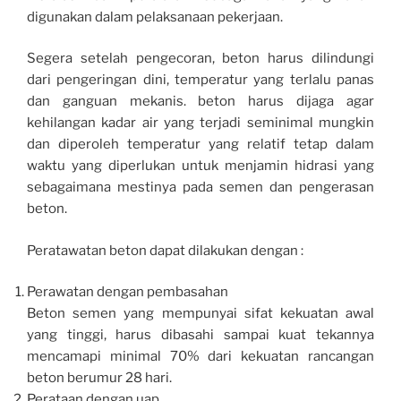
digunakan dalam pelaksanaan pekerjaan.
Segera setelah pengecoran, beton harus dilindungi
dari pengeringan dini, temperatur yang terlalu panas
dan ganguan mekanis. beton harus dijaga agar
kehilangan kadar air yang terjadi seminimal mungkin
dan diperoleh temperatur yang relatif tetap dalam
waktu yang diperlukan untuk menjamin hidrasi yang
sebagaimana mestinya pada semen dan pengerasan
beton.
Peratawatan beton dapat dilakukan dengan :
Perawatan dengan pembasahan
Beton semen yang mempunyai sifat kekuatan awal
yang tinggi, harus dibasahi sampai kuat tekannya
mencamapi minimal 70% dari kekuatan rancangan
beton berumur 28 hari.
Perataan dengan uap