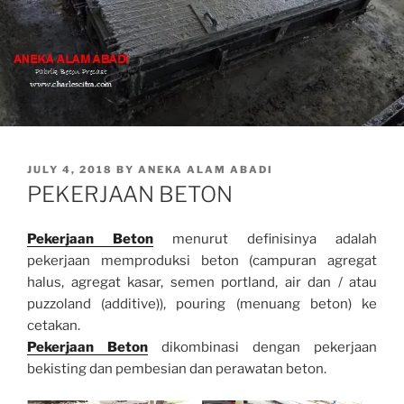
POSTED
JULY 4, 2018
BY
ANEKA ALAM ABADI
ON
PEKERJAAN BETON
Pekerjaan Beton
menurut definisinya adalah
pekerjaan memproduksi beton (campuran agregat
halus, agregat kasar, semen portland, air dan / atau
puzzoland (additive)), pouring (menuang beton) ke
cetakan.
Pekerjaan Beton
dikombinasi dengan pekerjaan
bekisting dan pembesian dan perawatan beton.