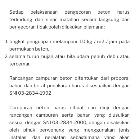
Setiap pelaksanaan pengecoran beton harus
terlindung dari sinar matahari secara langsung dan
pengecoran tidak boleh dilakukan bilamana :
tingkat penguapan melampaui 1.0 kg / m2 / jam pada
permukaan beton.
selama turun hujan atau bila udara penuh debu atau
tercemar.
Rancangan campuran beton ditentukan dari proporsi
bahan dan berat penakaran harus disesuaikan dengan
SNI 03-2834-1992
Campuran beton harus dibuat dan diuji dengan
rancangan campuran serta bahan yang diusulkan
sesuai dengan SNI 03-2834-2000, dengan disaksikan
oleh pihak berwenang yang menggunakan jenis
instalasi dan peralatan sebagaimana yang akan