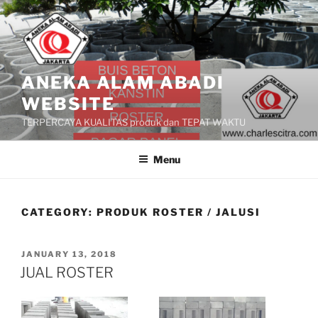
Skip
to
content
ANEKA ALAM ABADI
WEBSITE
TERPERCAYA KUALITAS produk dan TEPAT WAKTU
Menu
CATEGORY:
PRODUK ROSTER / JALUSI
POSTED
JANUARY 13, 2018
ON
JUAL ROSTER