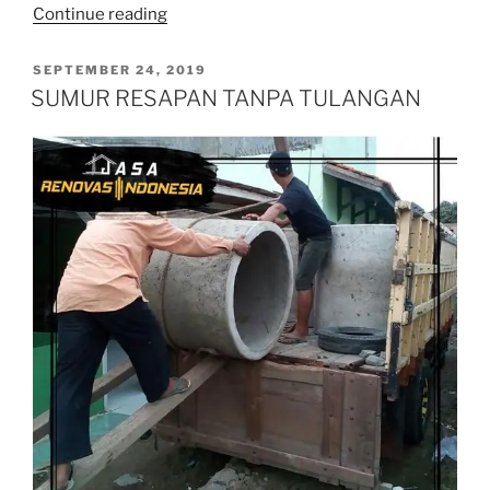
“SALURAN
Continue reading
TERBUKA”
POSTED
SEPTEMBER 24, 2019
ON
SUMUR RESAPAN TANPA TULANGAN