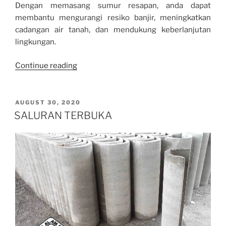
Dengan memasang sumur resapan, anda dapat
membantu mengurangi resiko banjir, meningkatkan
cadangan air tanah, dan mendukung keberlanjutan
lingkungan.
“Metoda
Continue reading
Pemasangan
Sumur
Resapan
POSTED
AUGUST 30, 2020
ON
:
SALURAN TERBUKA
Panduan
Praktis
untuk
Efisiensi
Air”