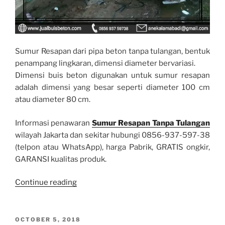
Sumur Resapan dari pipa beton tanpa tulangan, bentuk
penampang lingkaran, dimensi diameter bervariasi.
Dimensi buis beton digunakan untuk sumur resapan
adalah dimensi yang besar seperti diameter 100 cm
atau diameter 80 cm.
Informasi penawaran
Sumur Resapan Tanpa Tulangan
wilayah Jakarta dan sekitar hubungi 0856-937-597-38
(telpon atau WhatsApp), harga Pabrik, GRATIS ongkir,
GARANSI kualitas produk.
“SUMUR
Continue reading
RESAPAN
TANPA
TULANGAN”
POSTED
OCTOBER 5, 2018