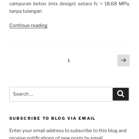
campuran beton (mix design) setara fc = 18.68 MPa,
tanpa tulangan
“JUAL
Continue reading
BUIS
BETON
DRYMIX”
Posts
Next
Page
1
page
pagination
Search
Search
for:
SUBSCRIBE TO BLOG VIA EMAIL
Enter your email address to subscribe to this blog and
receive notifications of new posts by email.