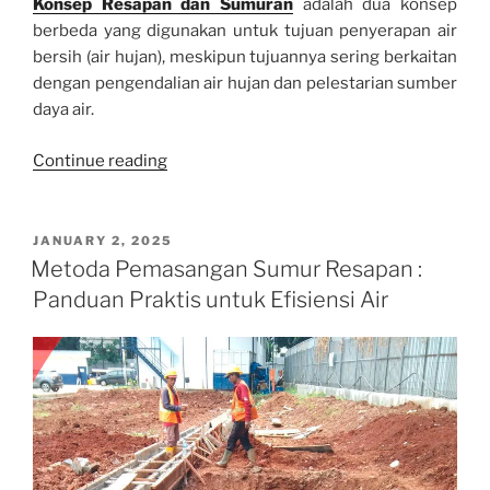
Konsep Resapan dan Sumuran
adalah dua konsep
berbeda yang digunakan untuk tujuan penyerapan air
bersih (air hujan), meskipun tujuannya sering berkaitan
dengan pengendalian air hujan dan pelestarian sumber
daya air.
“Konsep
Continue reading
Resapan
dan
Sumuran”
POSTED
JANUARY 2, 2025
ON
Metoda Pemasangan Sumur Resapan :
Panduan Praktis untuk Efisiensi Air