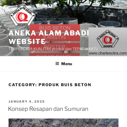
Skip
to
content
ANEKA ALAM ABADI
WEBSITE
TERPERCAYA KUALITAS produk dan TEPAT WAKTU
Menu
CATEGORY:
PRODUK BUIS BETON
POSTED
JANUARY 4, 2025
ON
Konsep Resapan dan Sumuran