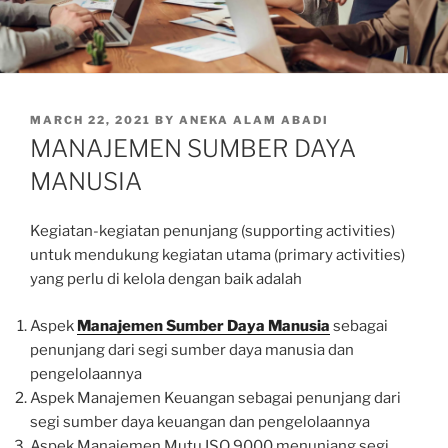
POSTED
MARCH 22, 2021
BY
ANEKA ALAM ABADI
ON
MANAJEMEN SUMBER DAYA
MANUSIA
Kegiatan-kegiatan penunjang (supporting activities)
untuk mendukung kegiatan utama (primary activities)
yang perlu di kelola dengan baik adalah
Aspek
Manajemen Sumber Daya Manusia
sebagai
penunjang dari segi sumber daya manusia dan
pengelolaannya
Aspek Manajemen Keuangan sebagai penunjang dari
segi sumber daya keuangan dan pengelolaannya
Aspek Manajemen Mutu ISO 9000 menunjang segi