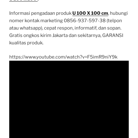
Informasi pengadaan produk
U 100 X 100 cm
, hubungi
nomer kontak marketing 0856-937-597-38 (telpon
atau whatsapp), cepat respon, informatif, dan sopan.
Gratis ongkos kirim Jakarta dan sekitarnya, GARANSI
kualitas produk.
https://www.youtube.com/watch?v=F5imR9niY9k