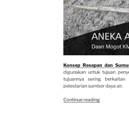
Konsep Resapan dan Sumu
digunakan untuk tujuan penye
tujuannya sering berkaitan
pelestarian sumber daya air.
“Konsep
Continue reading
Resapan
dan
Sumuran”