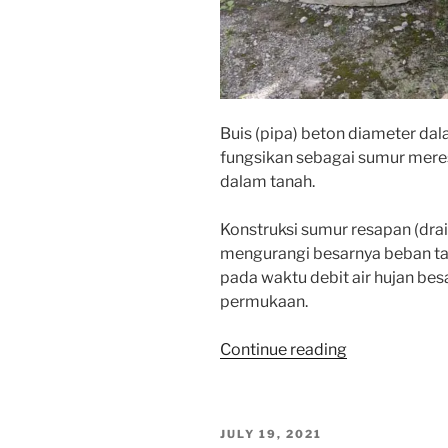
Buis (pipa) beton diameter da
fungsikan sebagai sumur meres
dalam tanah.
Konstruksi sumur resapan (dra
mengurangi besarnya beban ta
pada waktu debit air hujan bes
permukaan.
“BUIS
Continue reading
150
CM”
POSTED
JULY 19, 2021