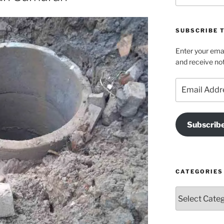
SUBSCRIBE T
Enter your emai
and receive not
Email
Address
Subscrib
CATEGORIES
Categories