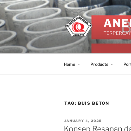
Skip
to
content
ANE
TERPERCAYA
Home
Products
Por
TAG:
BUIS BETON
POSTED
JANUARY 4, 2025
ON
Konsep Resapan d