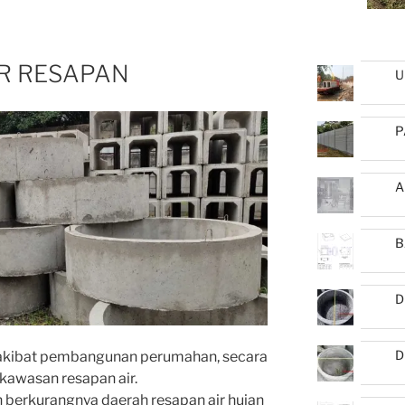
R RESAPAN
U
P
A
B
D
D
akibat pembangunan perumahan, secara
kawasan resapan air.
 berkurangnya daerah resapan air hujan