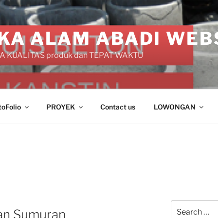
KA ALAM ABADI WEB
 KUALITAS produk dan TEPAT WAKTU
toFolio
PROYEK
Contact us
LOWONGAN
Search
an Sumuran
for: