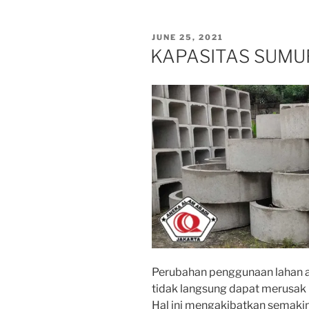
BTS”
POSTED
JUNE 25, 2021
ON
KAPASITAS SUMU
Perubahan penggunaan lahan 
tidak langsung dapat merusak 
Hal ini mengakibatkan semakin