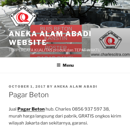
Skip
to
content
ANEKA ALAM ABADI
WEBSITE
TERPERCAYA KUALITAS produk dan TEPAT WAKTU
Menu
POSTED
OCTOBER 1, 2017
BY
ANEKA ALAM ABADI
ON
Pagar Beton
Jual
Pagar Beton
hub. Charles 0856 937 597 38,
murah harga langsung dari pabrik, GRATIS ongkos kirim
wilayah Jakarta dan sekitarnya, garansi.