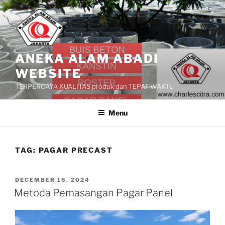
Skip
to
content
ANEKA ALAM ABADI
WEBSITE
TERPERCAYA KUALITAS produk dan TEPAT WAKTU
Menu
TAG:
PAGAR PRECAST
POSTED
DECEMBER 18, 2024
ON
Metoda Pemasangan Pagar Panel