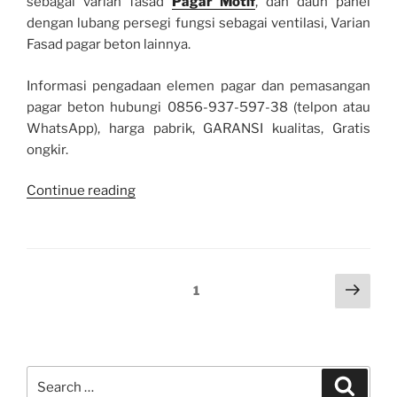
sebagai varian fasad
Pagar Motif
, dan daun panel
dengan lubang persegi fungsi sebagai ventilasi, Varian
Fasad pagar beton lainnya.
Informasi pengadaan elemen pagar dan pemasangan
pagar beton hubungi 0856-937-597-38 (telpon atau
WhatsApp), harga pabrik, GARANSI kualitas, Gratis
ongkir.
“PAGAR
Continue reading
MOTIF”
Posts
Next
Page
1
page
pagination
Search
Search