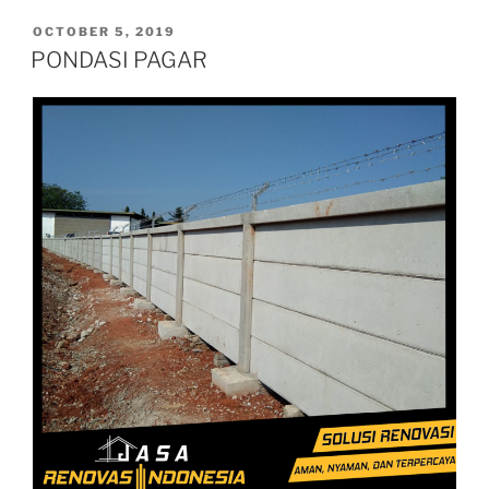
PAGAR
BETON”
POSTED
OCTOBER 5, 2019
ON
PONDASI PAGAR