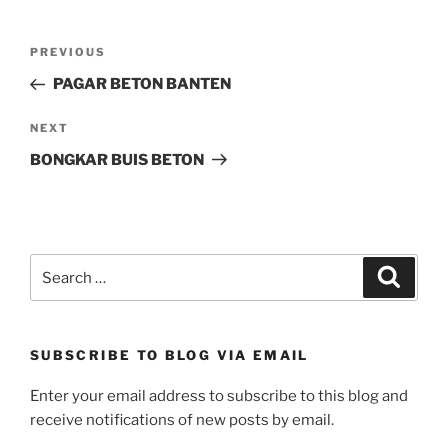
i
w
w
w
n
i
w
i
d
n
i
n
Post
o
d
n
d
Previous
PREVIOUS
w
o
d
o
navigation
)
w
o
w
Post
PAGAR BETON BANTEN
)
w
)
)
Next
NEXT
Post
BONGKAR BUIS BETON
Search
Search
for:
SUBSCRIBE TO BLOG VIA EMAIL
Enter your email address to subscribe to this blog and
receive notifications of new posts by email.