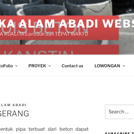
KA ALAM ABADI WEB
 KUALITAS produk dan TEPAT WAKTU
toFolio
PROYEK
Contact us
LOWONGAN
ALAM ABADI
Search
GERANG
for:
ntuk pipa terbuat dari beton dapat
SUBSCRIBE T