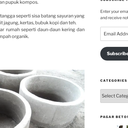
an pupuk kompos.
Enter your emai
ngga seperti sisa batang sayuran yang
and receive not
it jagung, kertas, bubuk kopi dan teh.
ar rumah seperti daun-daun kering dan
Email
Address
ampah organik.
Subscrib
CATEGORIES
Categories
PAGAR BETO