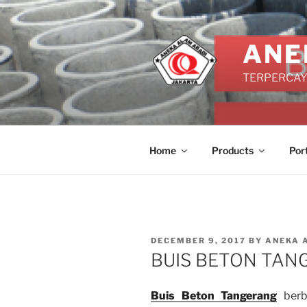
Skip
to
content
ANE
TERPERCAYA
Home
Products
Por
POSTED
DECEMBER 9, 2017
BY
ANEKA 
ON
BUIS BETON TAN
Buis Beton Tangerang
berbe