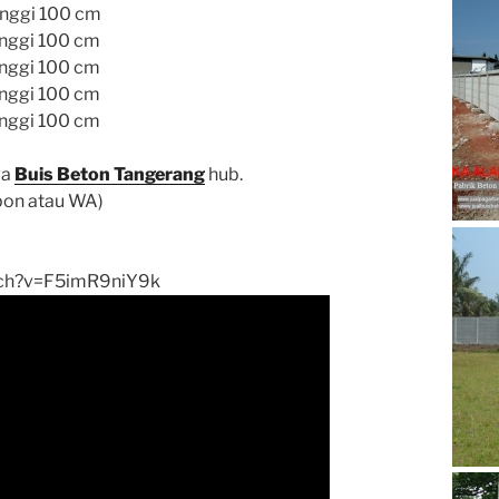
inggi 100 cm
inggi 100 cm
inggi 100 cm
inggi 100 cm
inggi 100 cm
ga
Buis Beton Tangerang
hub.
pon atau WA)
tch?v=F5imR9niY9k