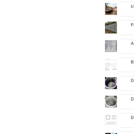
U
P
A
B
D
D
D