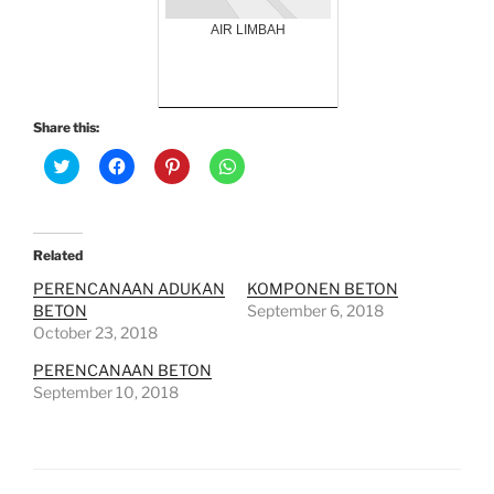
AIR LIMBAH
Share this:
C
C
C
C
l
l
l
l
i
i
i
i
c
c
c
c
k
k
k
k
t
t
t
t
o
o
o
o
Related
s
s
s
s
h
h
h
h
PERENCANAAN ADUKAN
KOMPONEN BETON
a
a
a
a
r
r
r
r
BETON
September 6, 2018
e
e
e
e
October 23, 2018
o
o
o
o
n
n
n
n
T
F
P
W
PERENCANAAN BETON
w
a
i
h
September 10, 2018
i
c
n
a
t
e
t
t
t
b
e
s
e
o
r
A
r
o
e
p
(
k
s
p
O
(
t
(
p
O
(
O