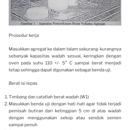
Prosedur kerja
Masukkan agregat ke dalam talam sekurang-kurangnya
sebanyak kapasitas wadah sesuai, keringkan dengan
oven pada suhu 110 +/- 5° C sampai berat menjadi
tetap sehingga dapat digunakan sebagai benda uji.
Berat isi lepas
Timbang dan catatlah berat wadah (W1)
Masukkan benda uji dengan hati-hati agar tidak terjadi
pemisah butiran dari ketinggian 5 cm di atas wadah
dengan menggunakan sekop atau sendok semen
sampai penuh