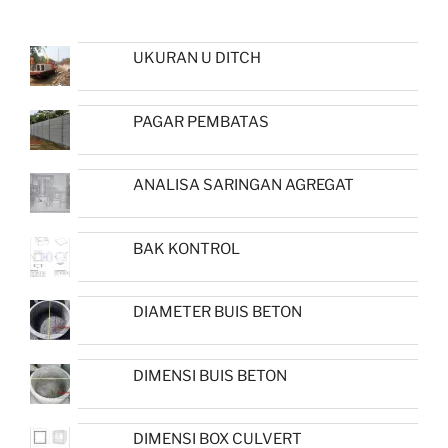
UKURAN U DITCH
PAGAR PEMBATAS
ANALISA SARINGAN AGREGAT
BAK KONTROL
DIAMETER BUIS BETON
DIMENSI BUIS BETON
DIMENSI BOX CULVERT