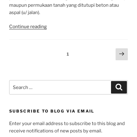
maupun permukaan tanah yang ditutupi beton atau
aspal (u/ jalan).
“BUIS
Continue reading
BETON
BERTULANG”
Posts
Next
Page
1
page
pagination
Search
Search
for:
SUBSCRIBE TO BLOG VIA EMAIL
Enter your email address to subscribe to this blog and
receive notifications of new posts by email.