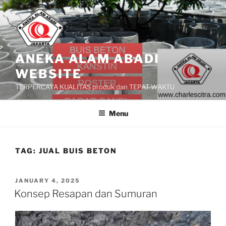
Skip
to
content
ANEKA ALAM ABADI
WEBSITE
TERPERCAYA KUALITAS produk dan TEPAT WAKTU
Menu
TAG:
JUAL BUIS BETON
POSTED
JANUARY 4, 2025
ON
Konsep Resapan dan Sumuran