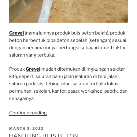
Grevel
(nama lainnya produk buis beton belah), produk
beton berbentuk pipa beton sebelah (setengah) sesuai
dengan penamaannya, berfungsi sebagai infrastruktur
saluran yang terbuka.
Produk
Grevel
mudah ditemukan dilingkungan sekitar
kita, seperti saluran bahu jalan (saluran di tepi jalan),
saluran pada sisi tebing jalan, saluran terbuka lokasi
permuhan, sekolah, kantor, pasar, workshop, pabrik, dan
sebagainya.
“Grevel”
Continue reading
POSTED
MARCH 3, 2022
ON
HANDLING BUIS BETON