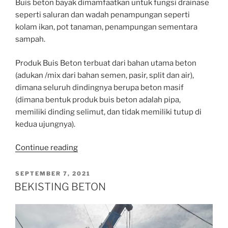
Buis beton bayak dimamfaatkan untuk fungsi drainase
seperti saluran dan wadah penampungan seperti
kolam ikan, pot tanaman, penampungan sementara
sampah.
Produk Buis Beton terbuat dari bahan utama beton
(adukan /mix dari bahan semen, pasir, split dan air),
dimana seluruh dindingnya berupa beton masif
(dimana bentuk produk buis beton adalah pipa,
memiliki dinding selimut, dan tidak memiliki tutup di
kedua ujungnya).
“HANDLING
Continue reading
BUIS
BETON”
POSTED
SEPTEMBER 7, 2021
ON
BEKISTING BETON