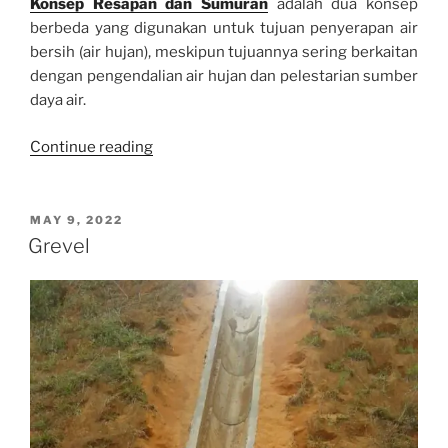
Konsep Resapan dan Sumuran
adalah dua konsep
berbeda yang digunakan untuk tujuan penyerapan air
bersih (air hujan), meskipun tujuannya sering berkaitan
dengan pengendalian air hujan dan pelestarian sumber
daya air.
“Konsep
Continue reading
Resapan
dan
Sumuran”
POSTED
MAY 9, 2022
ON
Grevel