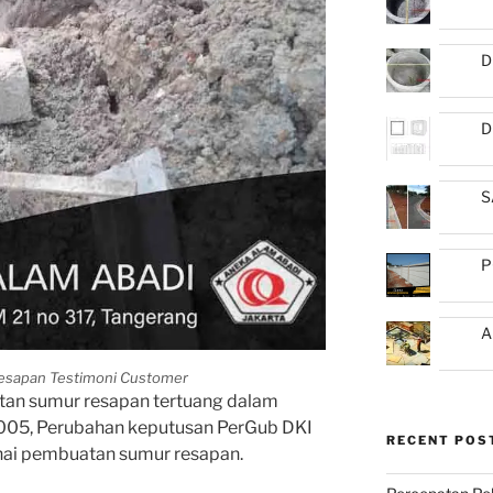
D
D
S
P
A
esapan Testimoni Customer
an sumur resapan tertuang dalam
2005, Perubahan keputusan PerGub DKI
RECENT POS
enai pembuatan sumur resapan.