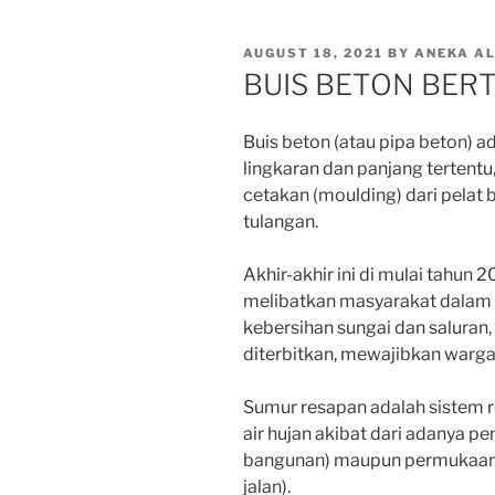
POSTED
AUGUST 18, 2021
BY
ANEKA A
ON
BUIS BETON BER
Buis beton (atau pipa beton) 
lingkaran dan panjang tertent
cetakan (moulding) dari pelat b
tulangan.
Akhir-akhir ini di mulai tahun 
melibatkan masyarakat dalam m
kebersihan sungai dan saluran,
diterbitkan, mewajibkan warg
Sumur resapan adalah sistem
air hujan akibat dari adanya pe
bangunan) maupun permukaan ta
jalan).