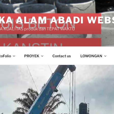
KA ALAM ABADI WEB
 KUALITAS produk dan TEPAT WAKTU
toFolio
PROYEK
Contact us
LOWONGAN