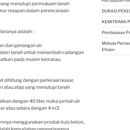
Percepatan Pe
 yang menutupi permukaan tanah
mur resapan dalam perencanaan
DURASI PEKE
KEMITRAAN 
taranya adalah :
Pembiayaan P
Metoda Pemasa
n dan genangan air
Efisien
dalam tanah untuk menambah cadangan
faatkan pada musim kemarau.
 dihitung dengan perkiraan kasar,
n atau atap yang menutupi tanah
likan dengan 40 liter, maka jumlah air
ter atau setara dengan 4 m3.
umnya menggunakan produk buis beton,
dalah kemudahan pengerjaannya.