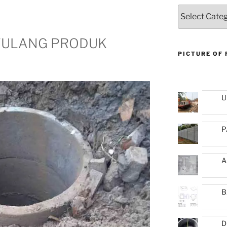
Categories
TULANG PRODUK
PICTURE OF
U
P
A
B
D