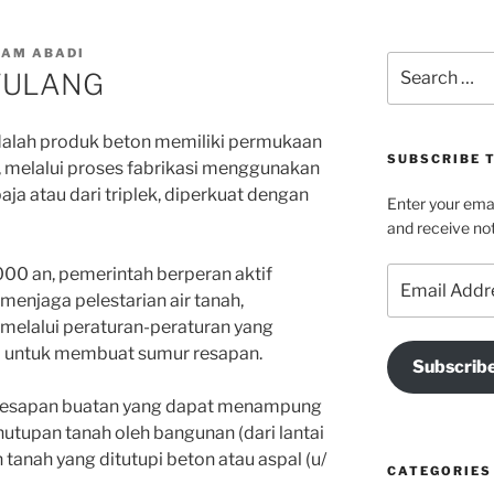
LAM ABADI
Search
TULANG
for:
adalah produk beton memiliki permukaan
SUBSCRIBE T
u, melalui proses fabrikasi menggunakan
aja atau dari triplek, diperkuat dengan
Enter your emai
and receive not
2000 an, pemerintah berperan aktif
Email
Address
enjaga pelestarian air tanah,
 melalui peraturan-peraturan yang
a untuk membuat sumur resapan.
Subscrib
 resapan buatan yang dapat menampung
nutupan tanah oleh bangunan (dari lantai
nah yang ditutupi beton atau aspal (u/
CATEGORIES