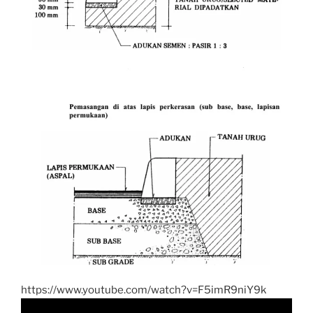
https://www.youtube.com/watch?v=F5imR9niY9k