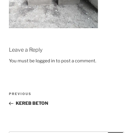
Leave a Reply
You must be
logged in
to post a comment.
Post
Previous
PREVIOUS
navigation
Post
KEREB BETON