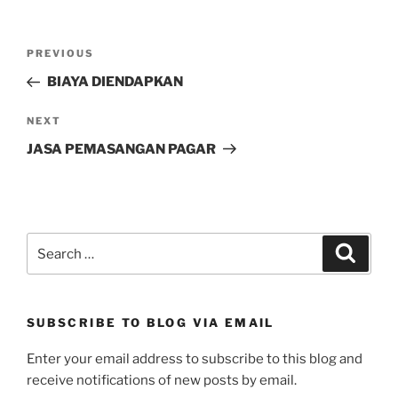
n
n
i
n
e
n
n
n
w
e
n
e
w
w
e
w
Post
i
w
w
w
Previous
PREVIOUS
n
i
w
i
navigation
d
n
i
n
Post
BIAYA DIENDAPKAN
o
d
n
d
w
o
d
o
)
w
o
w
)
w
)
Next
NEXT
)
Post
JASA PEMASANGAN PAGAR
Search
Search
for:
SUBSCRIBE TO BLOG VIA EMAIL
Enter your email address to subscribe to this blog and
receive notifications of new posts by email.