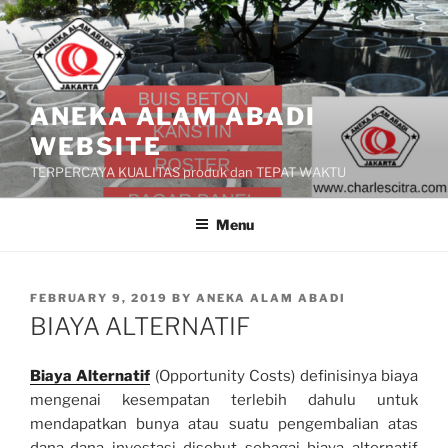
Skip
to
content
ANEKA ALAM ABADI
WEBSITE
TERPERCAYA KUALITAS produk dan TEPAT WAKTU
Menu
POSTED
FEBRUARY 9, 2019
BY
ANEKA ALAM ABADI
ON
BIAYA ALTERNATIF
Biaya Alternatif
(Opportunity Costs) definisinya biaya
mengenai kesempatan terlebih dahulu untuk
mendapatkan bunya atau suatu pengembalian atas