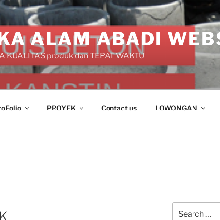
KA ALAM ABADI WEB
 KUALITAS produk dan TEPAT WAKTU
toFolio
PROYEK
Contact us
LOWONGAN
Search
EK
for: