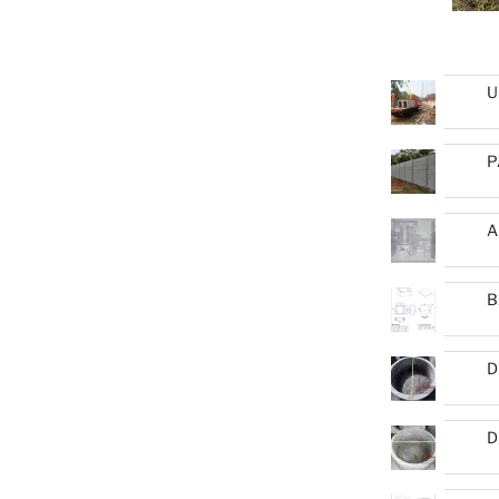
U
P
A
B
D
D