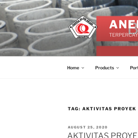
Skip
to
content
ANE
TERPERCAYA
Home
Products
Por
TAG:
AKTIVITAS PROYEK
POSTED
AUGUST 25, 2020
ON
AKTIVITAS PROY