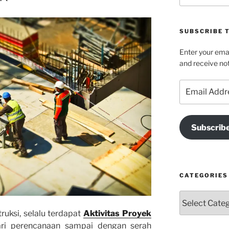
SUBSCRIBE T
Enter your emai
and receive not
Email
Address
Subscrib
CATEGORIES
Categories
uksi, selalu terdapat
Aktivitas Proyek
dari perencanaan sampai dengan serah