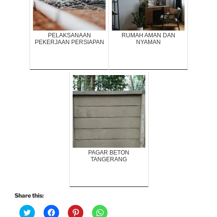
PELAKSANAAN
RUMAH AMAN DAN
PEKERJAAN PERSIAPAN
NYAMAN
PAGAR BETON
TANGERANG
Share this:
C
C
C
C