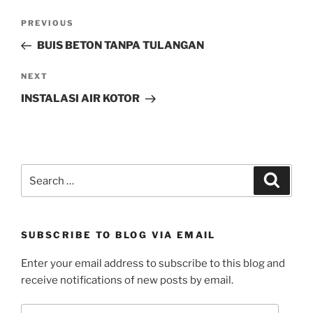
o
d
n
d
Post
w
o
d
o
)
w
o
w
Previous
PREVIOUS
navigation
)
w
)
Post
)
BUIS BETON TANPA TULANGAN
Next
NEXT
Post
INSTALASI AIR KOTOR
Search
Search
for:
SUBSCRIBE TO BLOG VIA EMAIL
Enter your email address to subscribe to this blog and
receive notifications of new posts by email.
Email