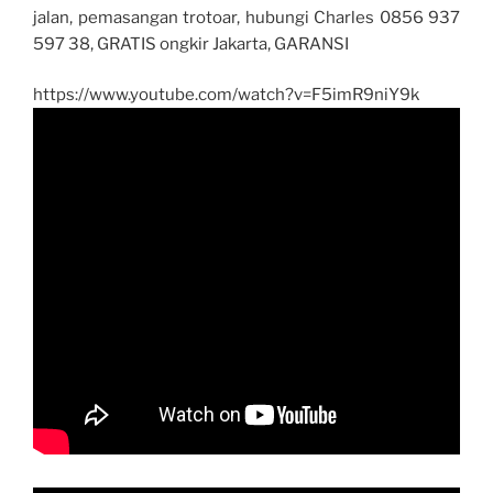
jalan, pemasangan trotoar, hubungi Charles 0856 937
597 38, GRATIS ongkir Jakarta, GARANSI
https://www.youtube.com/watch?v=F5imR9niY9k