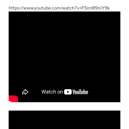
https://www.youtube.com/watch?v=F5imR9niY9k