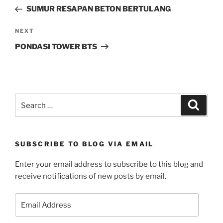
navigation
o
d
n
d
Post
w
o
d
o
SUMUR RESAPAN BETON BERTULANG
)
w
o
w
)
w
)
)
Next
NEXT
Post
PONDASI TOWER BTS
Search
Search
for:
SUBSCRIBE TO BLOG VIA EMAIL
Enter your email address to subscribe to this blog and
receive notifications of new posts by email.
Email
Address