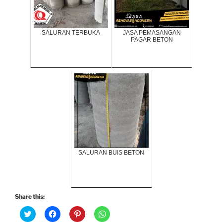
SALURAN TERBUKA
JASA PEMASANGAN
PAGAR BETON
SALURAN BUIS BETON
Share this:
C
C
C
C
l
l
l
l