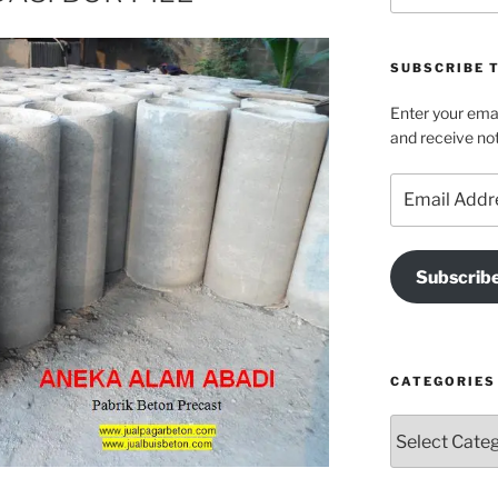
SUBSCRIBE T
Enter your emai
and receive not
Email
Address
Subscrib
CATEGORIES
Categories