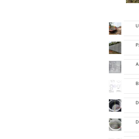
U
P
A
B
D
D