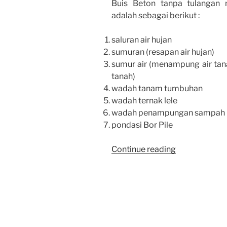
Buis Beton tanpa tulangan 
adalah sebagai berikut :
saluran air hujan
sumuran (resapan air hujan)
sumur air (menampung air tana
tanah)
wadah tanam tumbuhan
wadah ternak lele
wadah penampungan sampah
pondasi Bor Pile
“BUIS
Continue reading
BETON
PONDASI
BOR
PILE”