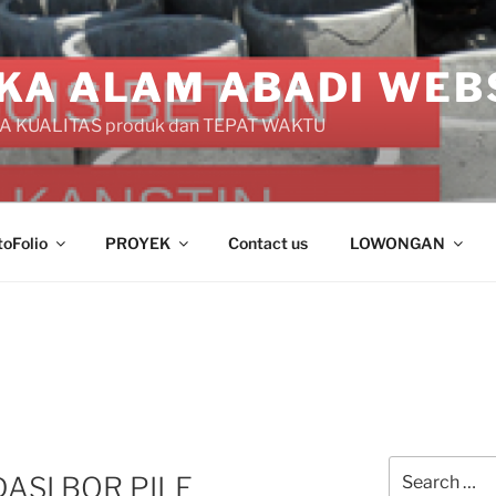
KA ALAM ABADI WEB
 KUALITAS produk dan TEPAT WAKTU
toFolio
PROYEK
Contact us
LOWONGAN
Search
ASI BOR PILE
for: