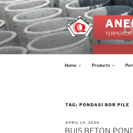
Skip
to
content
ANE
TERPERCAYA
Home
Products
Por
TAG:
PONDASI BOR PILE
POSTED
APRIL 14, 2020
ON
BUIS BETON POND