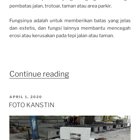
pembatas jalan, trotoar, taman atau area parkir.
Fungsinya adalah untuk memberikan batas yang jelas
dan estetis, dan fungsi lainnya membantu mencegah
erosi atau kerusakan pada tepi jalan atau taman.
“Metoda
Continue reading
Pemasangan
Kanstin
POSTED
APRIL 1, 2020
ON
yang
FOTO KANSTIN
Tepat
dan
Efisien”