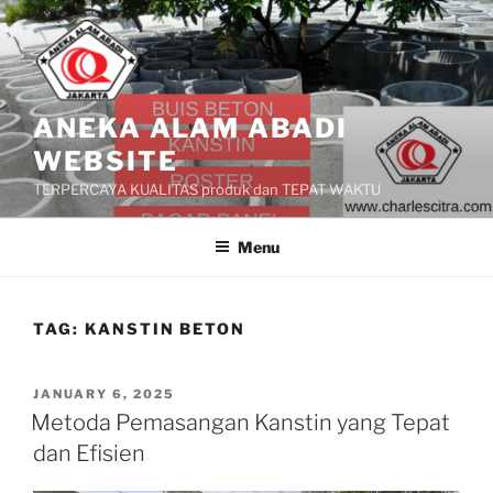
Skip
to
content
ANEKA ALAM ABADI
WEBSITE
TERPERCAYA KUALITAS produk dan TEPAT WAKTU
Menu
TAG:
KANSTIN BETON
POSTED
JANUARY 6, 2025
ON
Metoda Pemasangan Kanstin yang Tepat
dan Efisien