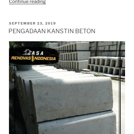
“BENTUK
Continue reading
KANSTIN
BETON”
POSTED
SEPTEMBER 23, 2019
ON
PENGADAAN KANSTIN BETON