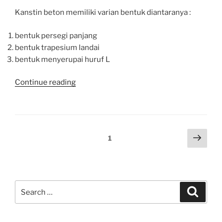
Kanstin beton memiliki varian bentuk diantaranya :
bentuk persegi panjang
bentuk trapesium landai
bentuk menyerupai huruf L
“PEMASANGAN
Continue reading
KANSTIN”
Posts
Next
Page
1
page
pagination
Search
Search
for: