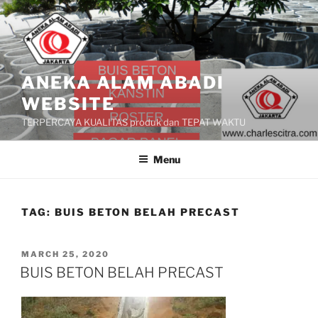
Skip
to
content
ANEKA ALAM ABADI
WEBSITE
TERPERCAYA KUALITAS produk dan TEPAT WAKTU
Menu
TAG:
BUIS BETON BELAH PRECAST
POSTED
MARCH 25, 2020
ON
BUIS BETON BELAH PRECAST