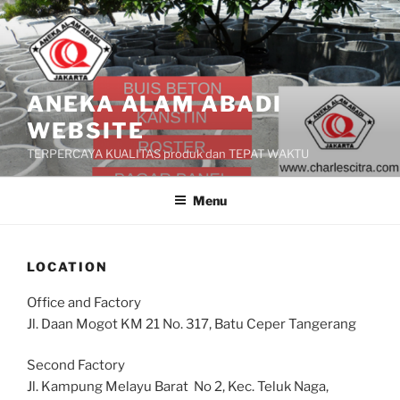
Skip
to
content
ANEKA ALAM ABADI
WEBSITE
TERPERCAYA KUALITAS produk dan TEPAT WAKTU
Menu
LOCATION
Office and Factory
Jl. Daan Mogot KM 21 No. 317, Batu Ceper Tangerang
Second Factory
Jl. Kampung Melayu Barat No 2, Kec. Teluk Naga,