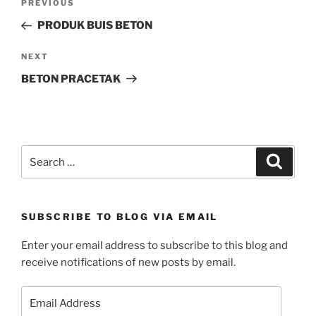
d
n
i
n
Previous
PREVIOUS
o
d
n
d
navigation
Post
w
o
d
o
PRODUK BUIS BETON
)
w
o
w
)
w
)
)
Next
NEXT
Post
BETON PRACETAK
Search
Search
for:
SUBSCRIBE TO BLOG VIA EMAIL
Enter your email address to subscribe to this blog and
receive notifications of new posts by email.
Email
Address