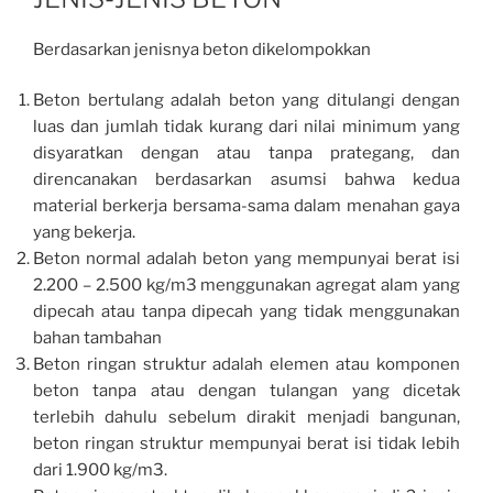
Berdasarkan jenisnya beton dikelompokkan
Beton bertulang adalah beton yang ditulangi dengan
luas dan jumlah tidak kurang dari nilai minimum yang
disyaratkan dengan atau tanpa prategang, dan
direncanakan berdasarkan asumsi bahwa kedua
material berkerja bersama-sama dalam menahan gaya
yang bekerja.
Beton normal adalah beton yang mempunyai berat isi
2.200 – 2.500 kg/m3 menggunakan agregat alam yang
dipecah atau tanpa dipecah yang tidak menggunakan
bahan tambahan
Beton ringan struktur adalah elemen atau komponen
beton tanpa atau dengan tulangan yang dicetak
terlebih dahulu sebelum dirakit menjadi bangunan,
beton ringan struktur mempunyai berat isi tidak lebih
dari 1.900 kg/m3.