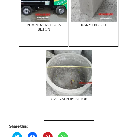
PEMINDAHAN BUIS
KANSTIN COR
BETON
DIMENSI BUIS BETON
Share this:
C
C
C
C