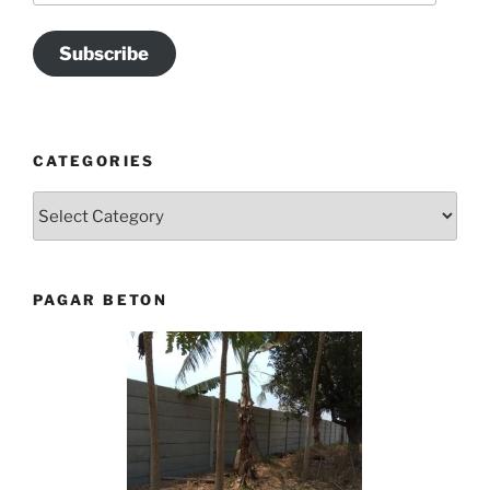
Subscribe
CATEGORIES
Categories
PAGAR BETON