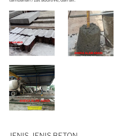
tambahan / zat additive, dan air.
JENIS-JENIS BETON