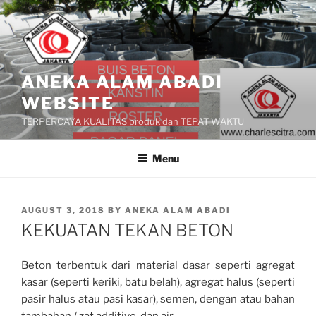
Skip
to
content
ANEKA ALAM ABADI
WEBSITE
TERPERCAYA KUALITAS produk dan TEPAT WAKTU
Menu
POSTED
AUGUST 3, 2018
BY
ANEKA ALAM ABADI
ON
KEKUATAN TEKAN BETON
Beton terbentuk dari material dasar seperti agregat
kasar (seperti keriki, batu belah), agregat halus (seperti
pasir halus atau pasi kasar), semen, dengan atau bahan